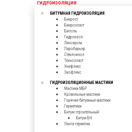
ГИДРОИЗОЛЯЦИЯ
БИТУМНАЯ ГИДРОИЗОЛЯЦИЯ
Бикрост
Бикроэласт
Биполь
Гидроизол
Линокром
Паробарьер
Стеклоизол
Техноэласт
Унифлекс
Экофлекс
ГИДРОИЗОЛЯЦИОННЫЕ МАСТИКИ
Мастики МБР
Кровельные мастики
Горячие битумные мастики
Герметики
Битум строительный
Битум БН
Лента-герметик