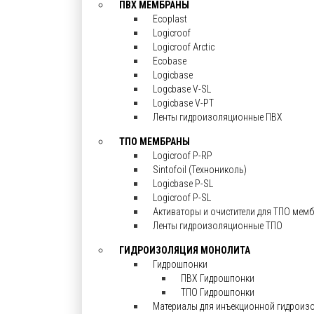
ПВХ МЕМБРАНЫ
Ecoplast
Logicroof
Logicroof Arctic
Ecobase
Logicbase
Logcbase V-SL
Logicbase V-PT
Ленты гидроизоляционные ПВХ
ТПО МЕМБРАНЫ
Logicroof P-RP
Sintofoil (Технониколь)
Logicbase P-SL
Logicroof P-SL
Активаторы и очистители для ТПО мем
Ленты гидроизоляционные ТПО
ГИДРОИЗОЛЯЦИЯ МОНОЛИТА
Гидрошпонки
ПВХ Гидрошпонки
ТПО Гидрошпонки
Материалы для инъекционной гидроиз