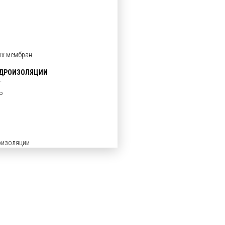
ых мембран
ИДРОИЗОЛЯЦИИ
т
Ь
оизоляции