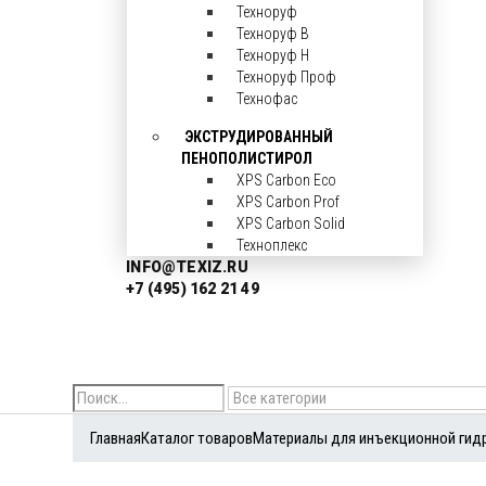
Техноруф
Техноруф В
Техноруф Н
Техноруф Проф
Технофас
ЭКСТРУДИРОВАННЫЙ
ПЕНОПОЛИСТИРОЛ
XPS Carbon Eco
XPS Carbon Prof
XPS Carbon Solid
Техноплекс
INFO@TEXIZ.RU
+7 (495) 162 21 49
Search
Главная
Каталог товаров
Материалы для инъекционной гид