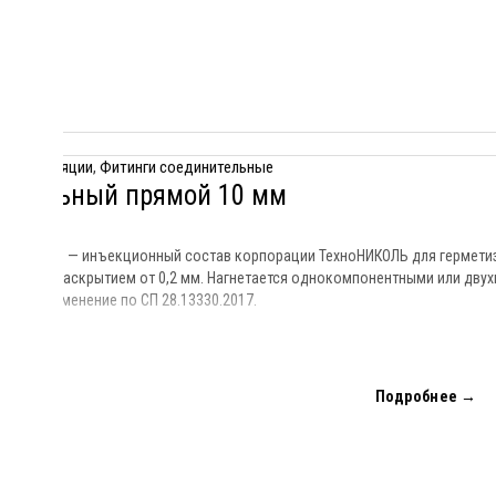
идроизоляции
,
Фитинги соединительные
нительный прямой 10 мм
мой 10 мм — инъекционный состав корпорации ТехноНИКОЛЬ для герметиз
трещины раскрытием от 0,2 мм. Нагнетается однокомпонентными или дву
тов. Применение по СП 28.13330.2017.
Подробнее →