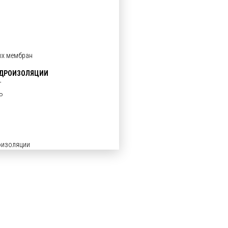
ых мембран
ИДРОИЗОЛЯЦИИ
т
Ь
оизоляции