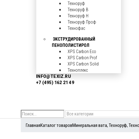
Техноруф
Техноруф В
Техноруф Н
Техноруф Проф
Технофас
ЭКСТРУДИРОВАННЫЙ
ПЕНОПОЛИСТИРОЛ
XPS Carbon Eco
XPS Carbon Prof
XPS Carbon Solid
Техноплекс
INFO@TEXIZ.RU
+7 (495) 162 21 49
Search
Главная
Каталог товаров
Минеральная вата
,
Техноруф
,
Техн