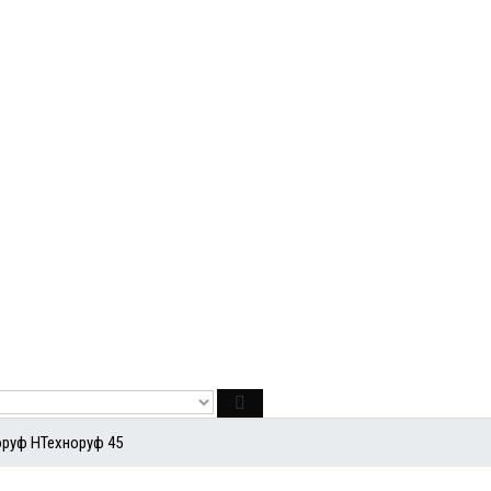
оруф Н
Техноруф 45