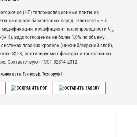
я цена за м³
негорючие (НГ) теплоизоляционные плиты из
ты на основе базальтовых пород. Плотность — в
т модификации, коэффициент теплопроводности λ₁₀
т/(м·К), водопоглощение не более 1,0% по объему.
системах плоских кровель (нижний/верхний слой),
емах СФТК, вентилируемых фасадах и трехслойных
ях. Соответствуют ГОСТ 32314-2012.
льная вата
,
Техноруф
,
Техноруф Н
СОХРАНИТЬ PDF
ОСТАВИТЬ ЗАЯВКУ