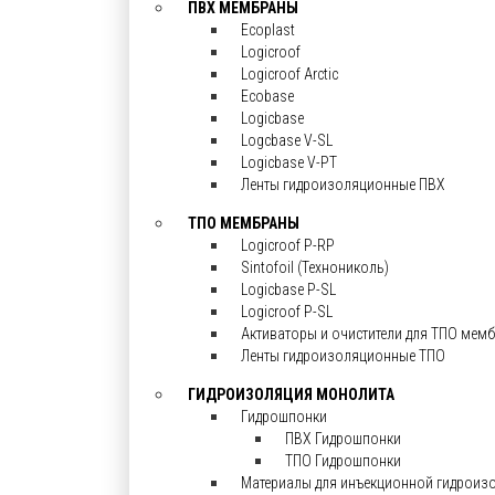
ПВХ МЕМБРАНЫ
Ecoplast
Logicroof
Logicroof Arctic
Ecobase
Logicbase
Logcbase V-SL
Logicbase V-PT
Ленты гидроизоляционные ПВХ
ТПО МЕМБРАНЫ
Logicroof P-RP
Sintofoil (Технониколь)
Logicbase P-SL
Logicroof P-SL
Активаторы и очистители для ТПО мем
Ленты гидроизоляционные ТПО
ГИДРОИЗОЛЯЦИЯ МОНОЛИТА
Гидрошпонки
ПВХ Гидрошпонки
ТПО Гидрошпонки
Материалы для инъекционной гидроиз