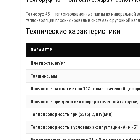
Техноруф 45
— теплоизоляционные плиты из минеральной ват
теплоизоляции плоских кровель в системах с рулонной нап
Технические характеристики
ПАРАМЕТР
Плотность, кг/м³
Толщина, мм
Прочность на сжатие при 10% геометрической дефор
Прочность при действии сосредоточенной нагрузки,
Теплопроводность при (25±5) C, Вт/(м•К)
Теплопроводность в условиях эксплуатации «А» и «Б“
Водопоглощение в течение 24 ч, % по массе, не боле