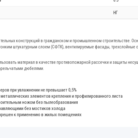
НГ
ительных конструкций в гражданском и промышленном строительстве. Ос
тонким штукатурным слоем (СФТК), вентилируемые фасады, трехслойные 
льзовать материал в качестве противопожарной рассечки и защиты несу
тарельчатыми дюбелями.
еров при увлажнении не превышает 0,5%
 металлических элементов крепления и профилированного листа
троительным ножом без пылеобразования
правляющими без мостиков холода
азрешен к применению в жилых помещениях