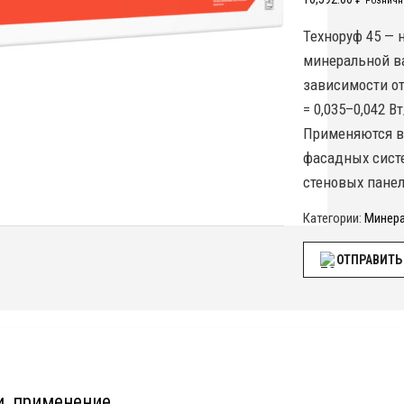
Рознична
Техноруф 45 — 
минеральной ва
зависимости о
= 0,035–0,042 В
Применяются в 
фасадных сист
стеновых панел
Категории:
Минера
ОТПРАВИТЬ
и, применение