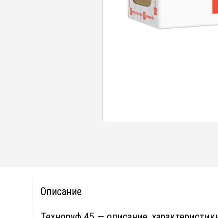
Описание
Техноруф 45 — описание, характеристик