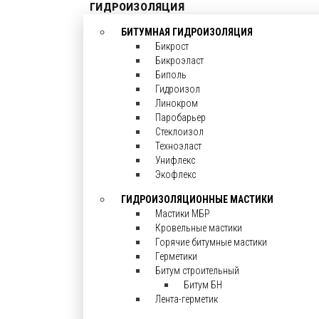
ГИДРОИЗОЛЯЦИЯ
БИТУМНАЯ ГИДРОИЗОЛЯЦИЯ
Бикрост
Бикроэласт
Биполь
Гидроизол
Линокром
Паробарьер
Стеклоизол
Техноэласт
Унифлекс
Экофлекс
ГИДРОИЗОЛЯЦИОННЫЕ МАСТИКИ
Мастики МБР
Кровельные мастики
Горячие битумные мастики
Герметики
Битум строительный
Битум БН
Лента-герметик